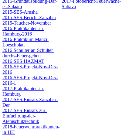
2015-Grundausbildung-Dar-
2017-Fotobericht-Feuerwache-
es-Salaam
Sutiava
2015-SES-Arusha
2015-SES-Bericht-Zanzibar
2015-Taucher-November
2016-Praktikanten-in-
Hamburg-2016
2016-Praktikum-Manzi-
Loeschblatt
2016-Schulter-an-Schulter-
durchs-Feuer-gehen
2016-SES-HAZMAT
2016-SES-Projekt-Nov-Dez-
2016
2016-SES-Projekt-Nov-Dez-
2016-1
2017-Praktikanten-in-
Hamburg
2017-SES-Einsatz-Zanzibar-
Dar
2017-SES-Einsatz-zur-
Einfuehrung-der-
Atemschutztechnik
2018-Feuerwehrpraktikanten-
in-HH