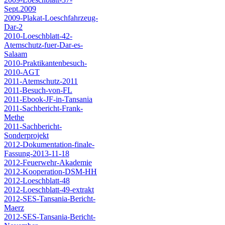
Sept.2009
2009-Plakat-Loeschfahrzeug-
Dar-2
2010-Loeschblatt-42-
Atemschutz-fuer-Dar-es-
Salaam
2010-Praktikantenbesuch-
2010-AGT
2011-Atemschutz-2011
2011-Besuch-von-FL
2011-Ebook-JF-in-Tansania
2011-Sachbericht-Frank-
Methe
2011-Sachbericht-
Sonderprojekt
2012-Dokumentation-finale-
Fassung-2013-11-18
2012-Feuerwehr-Akademie
2012-Kooperation-DSM-HH
2012-Loeschblatt-48
2012-Loeschblatt-49-extrakt
2012-SES-Tansania-Bericht-
Maerz
2012-SES-Tansania-Bericht-