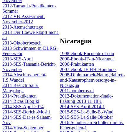
November
2012-Tansania-Praktikanten-
Sommer
2012-VB-Assessment-
November-2012
2013-Atemschutztage
2013-Der-Loewe-klopft-nicht-
an
Nicaragua
2013-Oktoberbesuch
2013-Schwimmen-in-DLRG-
Feuerwehr
1998-ebook-Encuentro-Leon
2013-SES-April
2000-Ebook-JF-in-Nicaragua
2013-SES-Tansania-Bericht-
2006-Praktikanten
November
2007-ebook-JF-HH-Honduras
2014-Abschlussbericht-
2008-Diplomarbeit-Naturgefahren-
1.S.Wandel
und-Katastrophenvorsorge-in-
2014-Besuch-Salla-
Nicaragua
Manyologa
2011-bomberos-ni
2014-Praktikanten
2012-Dokumentation-finale-
2014-Ricas-Bloq-kl
Fassung-2013-11-18-1
2014-SES-April-2014
2014-SES-April-2014-1
2014-SES-Bericht-Moshi
2015-SES-La-Salle-B.-Wind
2014-SES-Dar-es-Salaam-
2015-SES-La-Salle-Oktober
Nov
2016-Schulter-an-Schulter-durchs-
2014-Viva-September
Feuer-gehen-1