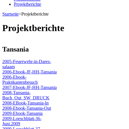
Projektberichte
Startseite
>
Projektberichte
Projektberichte
Tansania
2005-Feuerwehr-in-Dares-
salaam
2006-Ebook-JF-HH-Tansania
2006-Ebook-
Praktikantenbesuch
2007-Ebook-JF-HH-Tansania
2008-Tansania-
Buch_Out_SW_DRUCK
2008-EBook-Tansania-In
2008-Ebook-Tansania-Out
2009-Ebook-Tansania
2009-Loeschblatt-36-
Juni.2009
2009-Loeschblatt-37-